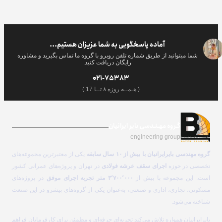
آماده پاسخگویی به شما عزیزان هستیم...
شما میتوانید از طریق شماره تلفن روبرو با گروه ما تماس بگیرید و مشاوره
رایگان دریافت کنید.
021-75383
( هـمــه روزه ۸ تــا 17 )
گـروه مهـنـدسی بایر ایرانیان
engineering group
گروه مهندسی بایرایرانیان با بیش از ۱۰ سال سابقه
یکی از معتبرترین مجموعه‌های
تخصصی در حوزه
اجرای سقف عرشه فولادی
در تهران و پروژه‌های عمرانی کشور
است. این مجموعه با بیش از
۳٬۷۰۰٬۰۰۰ متر تجربه اجرای موفق
در پروژه‌های
مسکونی، تجاری، اداری و صنعتی، به‌عنوان یکی از گروه‌های پیشرو در این صنعت
شناخته می‌شود.
بایرایرانیان همواره تلاش می‌کند تجربه‌ای حرفه‌ای و مطمئن برای کارفرمایان فراهم