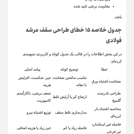
مقاومت برشی تایید شده
باشد.
جدول خلاصه ۱۵ خطای طراحی سقف عرشه
فولادی
در این بخش اطلاعات را در قالب یک جدول کوتاه و کاربردی جمع‌بندی
کرده‌ام:
خطا
توضیح کوتاه
پیامد اصلی
تناسب نداشتن ضخامت
خیز، شکست، افزایش
ضخامت اشتباه ورق
با دهانه
هزینه
طراحی نادرست
ضعف برشی، ناکارآمدی
ارتفاع کم یا آرایش غلط
گلمیخ
کامپوزیت
محاسبه اشتباه بار
مدل‌سازی غلط سقف
توزیع اشتباه نیرو
لرزه‌ای
فاصله غیر استاندارد
فاصله زیاد یا کم
خیز زیاد یا هزینه اضافی
تیر فرعی