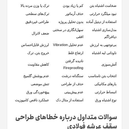
ضخامت اشتباه بتن
کم یا زیاد بودن
ترک یا وزن مرده بالا
نبود میلگرد حرارتی
حذف آرماتور
ترک‌های سطحی
استفاده از دیتیل آماده
بدون تحلیل پروژه
طراحی غیردقیق
مدل‌سازی اشتباه
سهل‌انگاری در سختی
ضعف لاترال
دیافراگم
افقی
بی‌توجهی به لرزش
عدم تحلیل Vibration
لرزش قابل‌احساس
ناودانی لبه اشتباه
ارتفاع غلط
خروج بتن، ترک
نادیده گرفتن
آتش‌سوزی
کاهش مقاومت
Fireproofing
انتخاب بتن نامناسب
سنگدانه درشت
عدم پوشش گلمیخ
بارهای مکانیکی
حذف از طراحی
تنش موضعی
انبساط حرارتی
عدم پیش‌بینی
پیچ‌خوردگی ورق
نوع اشتباه ورق
استفاده از متال دک
عملکرد ناقص کامپوزیت
سوالات متداول درباره خطاهای طراحی
سقف عرشه فولادی