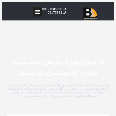
09121505650
02175383
article
۱۵ خطای رایج در طراحی سقف عرشه
فولادی که مهندسان باید بدانند
طراحی سقف عرشه فولادی اگرچه در ظاهر ساده به نظر می‌رسد، اما در عمل یکی
از بخش‌های حساس، پرریسک و اثرگذار بر ایمنی سازه، سرعت اجرا و هزینه‌های
پروژه است. بسیاری از مشکلاتی که بعداً در مرحله اجرای سقف، بتن‌ریزی،
جوشکاری گلمیخ یا حتی در بهره‌برداری رخ می‌دهد، ریشه در…