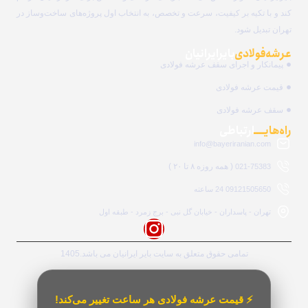
کند و با تکیه بر کیفیت، سرعت و تخصص، به انتخاب اول پروژه‌های ساخت‌وساز در
تهران تبدیل شود.
عرشه فولادی
بایرایرانیان
پیمانکار و اجرای سقف عرشه فولادی
قیمت عرشه فولادی
سقف عرشه فولادی
راه‌هایــــ
ارتباطی
info@bayeriranian.com
( همه روزه ۸ تا ۲۰ )
021-75383
09121505650 24 ساعته
تهران - پاسداران - خیابان گل نبی - برج زمرد - طبقه اول
تمامی حقوق متعلق به سایت بایر ایرانیان می باشد.1405
⚡ قیمت عرشه فولادی هر ساعت تغییر می‌کند!