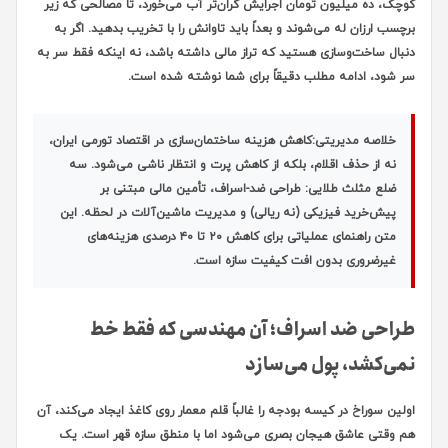
کوچک، ده میلیون تومان اجرایش گران‌تر آب می‌خورد، تا مصالحی که زیر
برچسب ارزان له می‌شوند و بعداً باید تاوانش را با تخریب بدهید. اگر به
دنبال ساخت‌وسازی هستید که تراز مالی داشته باشد، نه اینکه فقط سر به
سر شود، ادامه مطلب دقیقاً برای شما نوشته شده است.
خلاصه مدیریتی:
کاهش هزینه ساختمان‌سازی در اقتصاد تورمی ایران،
نه از حذف اقلام، بلکه از
کاهش پرت و انتظار
ناشی می‌شود. سه
ضلع مثلث طلایی: طراحی ضد-اسراف، تأمین مالی مبتنی بر
پیش‌خرید فیزیکی (نه ریالی) و مدیریت ماشین‌آلات در لحظه. این
متن راهنمای عملیاتی برای کاهش ۲۰ تا ۴۰ درصدی هزینه‌های
غیرضروری بدون افت کیفیت سازه است.
طراحی ضد اسراف؛ آن مهندسی که فقط خط
نمی‌کشد، پول می‌سازد
اولین سوراخ در کیسه بودجه را غالباً قلم معمار روی کاغذ ایجاد می‌کند، آن
هم وقتی عاشق هیجان بصری می‌شود اما با منطق سازه قهر است. یک