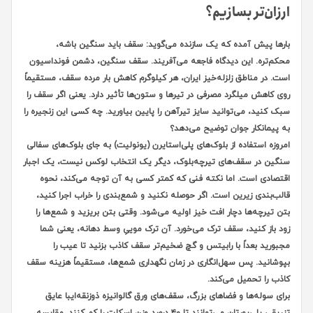
ارزان‌تر بسازیم؟
بارها پیش آمده که یک سازنده می‌گوید: سقف باید سنگین باشه،
محکم‌تره. این دیدگاه فاجعه می‌آفریند. سقف سنگین، دشمن فونداسیون
است. در مناطق زلزله‌خیز ایران، هر کیلوگرم کاهش بار مرده سقف، مستقیماً
روی کاهش میلگرد مصرفی در تیرها و ستون‌ها تأثیر دارد. یعنی اگر سقف را
سبک کنید، می‌توانید سایز تیرآهن را پایین بیاورید. چه کسی این زنجیره را
به پیمانکار جوان توضیح می‌دهد؟
امروزه استفاده از بلوک‌های پلی‌استایرن (یونولیت) به جای بلوک‌های سفالی
سنگین در سقف‌های تیرچه‌بلوک، دیگر یک انتخاب لوکس نیست، یک اجبار
اقتصادی است. اما نکته فنی که کمتر کسی به آن توجه می‌کند، نحوه
قالب‌بندی زیرین است. اگر حوصله نکنید و شمع‌بندی را خراب اجرا کنید،
بتن تیرچه‌ها دچار افت خیز اولیه می‌شود. وقتی بتن بریزید و شمع‌ها را
زود باز کنید، سقف ترک می‌خورد. آن ترک موییِ وسط دهانه، یعنی شما
مجبورید بعداً با رابیتس و گچ ضخیم‌تر سقف کاذب بزنید تا عیب را
بپوشانید. پس سهل‌انگاری در زمان نگهداری شمع‌ها، مستقیماً هزینه سقف
کاذب را تحمیل می‌کند.
برای سوله‌ها و فضاهای بزرگ، سقف‌های ورق گالوانیزه ذوزنقه‌ایبا عایق