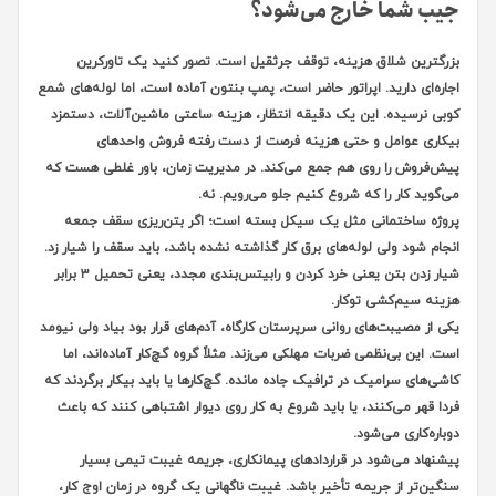
جیب شما خارج می‌شود؟
بزرگترین شلاق هزینه، توقف جرثقیل است. تصور کنید یک تاورکرین
اجاره‌ای دارید. اپراتور حاضر است، پمپ بنتون آماده است، اما لوله‌های شمع
کوبی نرسیده. این یک دقیقه انتظار، هزینه ساعتی ماشین‌آلات، دستمزد
بیکاری عوامل و حتی هزینه فرصت از دست رفته فروش واحدهای
پیش‌فروش را روی هم جمع می‌کند. در مدیریت زمان، باور غلطی هست که
می‌گوید کار را که شروع کنیم جلو می‌رویم. نه.
پروژه ساختمانی مثل یک سیکل بسته است؛ اگر بتن‌ریزی سقف جمعه
انجام شود ولی لوله‌های برق کار گذاشته نشده باشد، باید سقف را شیار زد.
شیار زدن بتن یعنی خرد کردن و رابیتس‌بندی مجدد، یعنی تحمیل ۳ برابر
هزینه سیم‌کشی توکار.
یکی از مصیبت‌های روانی سرپرستان کارگاه، آدم‌های قرار بود بیاد ولی نیومد
است. این بی‌نظمی ضربات مهلکی می‌زند. مثلاً گروه گچ‌کار آماده‌اند، اما
کاشی‌های سرامیک در ترافیک جاده مانده. گچ‌کارها یا باید بیکار برگردند که
فردا قهر می‌کنند، یا باید شروع به کار روی دیوار اشتباهی کنند که باعث
دوباره‌کاری می‌شود.
پیشنهاد می‌شود در قراردادهای پیمانکاری، جریمه غیبت تیمی بسیار
سنگین‌تر از جریمه تأخیر باشد. غیبت ناگهانی یک گروه در زمان اوج کار،