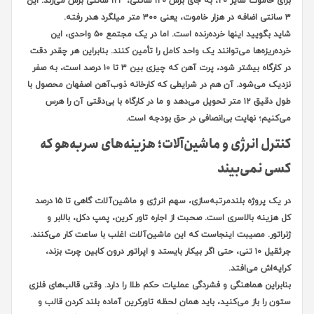
برای خاموت سایز ۲۰، به جای برش ۱۲۰ سانتی، ۱۲۳ سانتی برش می‌زند. این
۳ سانتی اضافه در هزار خاموت، یعنی ۳۰۰ متر میلگرد هدر رفته.
شاید بگویید اینها خرده‌رنده است. اما در یک مجتمع ۵۰ واحدی، این
خرده‌ریزه‌ها می‌توانند یک واحد کامل را تأمین کنند. بنابراین هر چقدر دقت
در کارگاه بیشتر شود، پرت آهن که چیزی بین ۳ تا ۱۰ درصد است، به صفر
نزدیک می‌شود. آن هم در شرایطی که کارخانه ذوب‌آهن اصفهان محصول با
طول دقیق ۱۲ متر تحویل می‌دهد و ما در کارگاه با بی‌دقتی آن را هرس
می‌کنیم؛ نهایت بی‌انصافی در حق بودجه است.
کنترل انرژی و ماشین‌آلات؛ هزینه‌های سربه‌هو که
کسی نمی‌بیند
در یک پروژه بلندمرتبه‌سازی، سهم انرژی و ماشین‌آلات گاهی تا ۱۵ درصد
کل هزینه بالاسری است. صحبت از اجاره تاور کرین، پمپ دکل، بالابر و
ژنراتور. مصیبت اینجاست که این ماشین‌آلات اغلب با ساعت کار می‌کنند.
جرثقیل ۱۰ تنی، حتی اگر بیکار بایستد و اپراتور درون کابین چرت بزند،
کرایه‌اش می‌افتد.
بنابراین هماهنگی و فشردگی عملیات حکم طلا را دارد. وقتی قالب‌های فلزی
ستون را باز می‌کنید، باید همان لحظه تاورکرین آماده بلند کردن قالب و