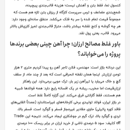
کنسول نما، فقط بتن و آهنش نیست؛ هزینه قالب‌بندی پیچیده،
شمع‌بندی مضاعف و ترس سرپرست کارگاه از ریزش بتن تازه هم هست که
مجموعاً قیمت تمام شده را سر به فلک می‌کشد. منطق ساده‌ای وجود دارد:
هر چه گوشه و کنج نقشه بیشتر باشد، متراژ قالب‌بندی تمیز کاری‌اش بالاتر
می‌رود. قالب، یعنی پول نقد.
باور غلط مصالح ارزان؛ چرا آهن چینی بعضی برندها
پروژه را می‌خواباند؟
این دردانه بازار است: مهندس، فلان تاجر آهن رو پیدا کردیم متری ۲ هزار
تومن ارزان‌تر. اینجا همان نقطه انحرافی است که بعد از چند ماه، از سقف
گچ و خاک می‌بارد یا تیرآهن زیر بار، ترک مویی برمی‌دارد. این راهکار
ارزان‌قیمت اما مخرب، ریشه در یک افسانه رایج دارد: همه فولادها شبیه
هم هستند، فقط گارانتی فرق می‌کند. این گزاره کاملاً غلط است.
در بازار ایران، فولاد تولیدی برخی کارخانه‌های غیراستاندارد (عمدتاً القایی‌های
فاقد کوره پاتیلی) حاوی مقادیر غیرمجاز فسفر و گوگرد است. فسفر بالا،
تردی و گوگرد بالا، ترک گرم در جوشکاری ایجاد می‌کند. نتیجه این Trade-
off کثیف: سود ۵ درصدی ناشی از خرید ارزان در برابر ریسک ۱۰۰ درصدی