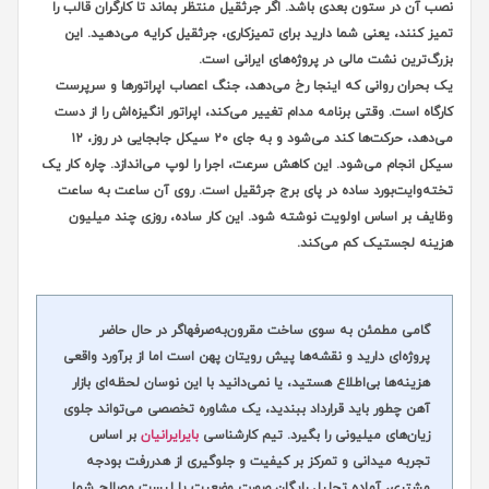
نصب آن در ستون بعدی باشد. اگر جرثقیل منتظر بماند تا کارگران قالب را
تمیز کنند، یعنی شما دارید برای تمیزکاری، جرثقیل کرایه می‌دهید. این
بزرگ‌ترین نشت مالی در پروژه‌های ایرانی است.
یک بحران روانی که اینجا رخ می‌دهد، جنگ اعصاب اپراتورها و سرپرست
کارگاه است. وقتی برنامه مدام تغییر می‌کند، اپراتور انگیزه‌اش را از دست
می‌دهد، حرکت‌ها کند می‌شود و به جای ۲۰ سیکل جابجایی در روز، ۱۲
سیکل انجام می‌شود. این کاهش سرعت، اجرا را لوپ می‌اندازد. چاره کار یک
تخته‌وایت‌بورد ساده در پای برج جرثقیل است. روی آن ساعت به ساعت
وظایف بر اساس اولویت نوشته شود. این کار ساده، روزی چند میلیون
هزینه لجستیک کم می‌کند.
گامی مطمئن به سوی ساخت مقرون‌به‌صرفه
اگر در حال حاضر
پروژه‌ای دارید و نقشه‌ها پیش رویتان پهن است اما از برآورد واقعی
هزینه‌ها بی‌اطلاع هستید، یا نمی‌دانید با این نوسان لحظه‌ای بازار
آهن چطور باید قرارداد ببندید، یک مشاوره تخصصی می‌تواند جلوی
زیان‌های میلیونی را بگیرد. تیم کارشناسی
بایرایرانیان
بر اساس
تجربه میدانی و تمرکز بر کیفیت و جلوگیری از هدررفت بودجه
مشتری، آماده تحلیل رایگان صورت وضعیت یا لیست مصالح شما