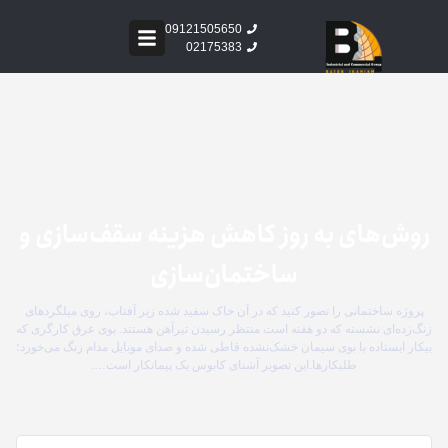
09121505650
02175383
article
روش‌های به روز کاهش هزینه سقف‌سازی و
ساختمان‌سازی
پروژه ساختمانی را تصور کنید که در آن خاک سفید شده زیر آفتاب، روی میلگردهای
زنگ‌زده‌ای نشسته که دو هفته است منتظر رسیدن تیرآهن هستند. بوی عرق کارگری که
بیکار ایستاده با بوی سیمان خشک‌نشده قاطی شده و صدای موبایل مدام زنگ می‌خورد؛
طلبکارها.این تصویر آشنای کابوس یک پیمانکار است….