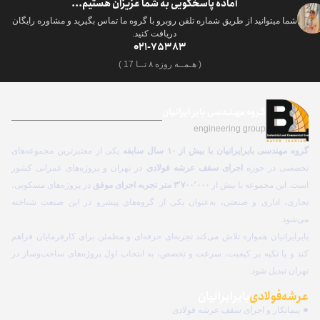
آماده پاسخگویی به شما عزیزان هستیم...
شما میتوانید از طریق شماره تلفن روبرو با گروه ما تماس بگیرید و مشاوره رایگان
دریافت کنید.
021-75383
( هـمــه روزه ۸ تــا 17 )
گـروه مهـنـدسی بایر ایرانیان
engineering group
گروه مهندسی بایرایرانیان با بیش از ۱۰ سال سابقه
یکی از معتبرترین مجموعه‌های
تخصصی در حوزه
اجرای سقف عرشه فولادی
در تهران و پروژه‌های عمرانی کشور
است. این مجموعه با بیش از
۳٬۷۰۰٬۰۰۰ متر تجربه اجرای موفق
در پروژه‌های مسکونی،
تجاری، اداری و صنعتی، به‌عنوان یکی از گروه‌های پیشرو در این صنعت شناخته
می‌شود.
بایرایرانیان همواره تلاش می‌کند تجربه‌ای حرفه‌ای و مطمئن برای کارفرمایان فراهم
کند و با تکیه بر کیفیت، سرعت و تخصص، به انتخاب اول پروژه‌های ساخت‌وساز در
تهران تبدیل شود.
عرشه فولادی
بایرایرانیان
پیمانکار و اجرای سقف عرشه فولادی