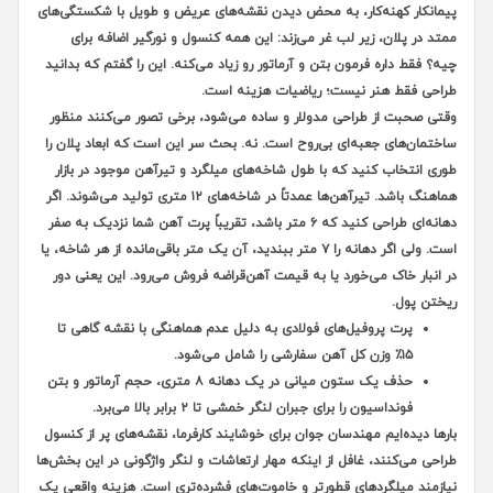
پیمانکار کهنه‌کار، به محض دیدن نقشه‌های عریض و طویل با شکستگی‌های
ممتد در پلان، زیر لب غر می‌زند: این همه کنسول و نورگیر اضافه برای
چیه؟ فقط داره فرمون بتن و آرماتور رو زیاد می‌کنه. این را گفتم که بدانید
طراحی فقط هنر نیست؛ ریاضیات هزینه است.
وقتی صحبت از طراحی مدولار و ساده می‌شود، برخی تصور می‌کنند منظور
ساختمان‌های جعبه‌ای بی‌روح است. نه. بحث سر این است که ابعاد پلان را
طوری انتخاب کنید که با طول شاخه‌های میلگرد و تیرآهن موجود در بازار
هماهنگ باشد. تیرآهن‌ها عمدتاً در شاخه‌های ۱۲ متری تولید می‌شوند. اگر
دهانه‌ای طراحی کنید که ۶ متر باشد، تقریباً پرت آهن شما نزدیک به صفر
است. ولی اگر دهانه را ۷ متر ببندید، آن یک متر باقی‌مانده از هر شاخه، یا
در انبار خاک می‌خورد یا به قیمت آهن‌قراضه فروش می‌رود. این یعنی دور
ریختن پول.
پرت پروفیل‌های فولادی به دلیل عدم هماهنگی با نقشه گاهی تا
۱۵٪ وزن کل آهن سفارشی را شامل می‌شود.
حذف یک ستون میانی در یک دهانه ۸ متری، حجم آرماتور و بتن
فونداسیون را برای جبران لنگر خمشی تا ۲ برابر بالا می‌برد.
بارها دیده‌ایم مهندسان جوان برای خوشایند کارفرما، نقشه‌های پر از کنسول
طراحی می‌کنند، غافل از اینکه مهار ارتعاشات و لنگر واژگونی در این بخش‌ها
نیازمند میلگردهای قطورتر و خاموت‌های فشرده‌تری است. هزینه واقعی یک