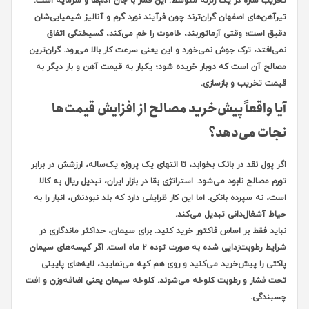
تخریب سازه در یک زلزله متوسط. این قمار با جان آدم‌ها و سرمایه است.
تیرآهن‌های اصفهان گران‌ترند چون فرآیند نورد گرم و آنالیز شیمیایی‌شان
دقیق است؛ وقتی آرماتوربند، خاموت را خم می‌کند، گسیختگی اتفاق
نمی‌افتد، ترک جوش نمی‌خورد و این یعنی سرعت کار بالا می‌رود. گران‌ترین
مصالح آن است که دوبار خریده شود؛ یکبار به قیمت آهن و بار دیگر به
قیمت تخریب و بازسازی.
آیا واقعاً پیش‌خرید مصالح از افزایش قیمت‌ها
نجات می‌دهد؟
اگر پول نقد در بانک بخوابد، تا انتهای یک پروژه یک‌ساله، ارزشش در برابر
تورم مصالح نابود می‌شود. استراتژی بقا در بازار ایران، تبدیل ریال به کالا
است، نه سپرده بانکی. اما این کار ظرایفی دارد که بلد نبودنش، انبار را به
حیاط آشغال‌دانی تبدیل می‌کند.
نباید فقط بر اساس فاکتور خرید کنید. برای سیمان، حداکثر ماندگاری در
شرایط رطوبت‌زدایی شده به صورت توده ۲ ماه است. اگر کیسه‌های سیمان
پاکتی را پیش‌خرید می‌کنید و روی هم کپه می‌نمایید، لایه‌های پایینی
تحت فشار و رطوبت کلوخه می‌شوند. کلوخه سیمان یعنی اضافه‌وزن و افت
چسبندگی.