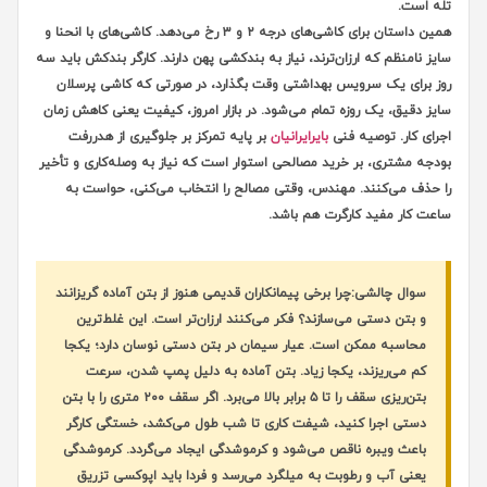
تله است.
همین داستان برای کاشی‌های درجه ۲ و ۳ رخ می‌دهد. کاشی‌های با انحنا و
سایز نامنظم که ارزان‌ترند، نیاز به بندکشی پهن دارند. کارگر بندکش باید سه
روز برای یک سرویس بهداشتی وقت بگذارد، در صورتی که کاشی پرسلان
سایز دقیق، یک روزه تمام می‌شود. در بازار امروز، کیفیت یعنی کاهش زمان
اجرای کار. توصیه فنی
بایرایرانیان
بر پایه تمرکز بر جلوگیری از هدررفت
بودجه مشتری، بر خرید مصالحی استوار است که نیاز به وصله‌کاری و تأخیر
را حذف می‌کنند. مهندس، وقتی مصالح را انتخاب می‌کنی، حواست به
ساعت کار مفید کارگرت هم باشد.
سوال چالشی:
چرا برخی پیمانکاران قدیمی هنوز از بتن آماده گریزانند
و بتن دستی می‌سازند؟ فکر می‌کنند ارزان‌تر است. این غلط‌ترین
محاسبه ممکن است. عیار سیمان در بتن دستی نوسان دارد؛ یکجا
کم می‌ریزند، یکجا زیاد. بتن آماده به دلیل پمپ شدن، سرعت
بتن‌ریزی سقف را تا ۵ برابر بالا می‌برد. اگر سقف ۲۰۰ متری را با بتن
دستی اجرا کنید، شیفت کاری تا شب طول می‌کشد، خستگی کارگر
باعث ویبره ناقص می‌شود و کرموشدگی ایجاد می‌گردد. کرموشدگی
یعنی آب و رطوبت به میلگرد می‌رسد و فردا باید اپوکسی تزریق