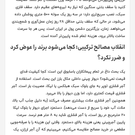
تزریقی پلی‌یورتان می‌توانند تا ۴۰ درصد وزن اسکلت را کم کنند. مقایسه
کنید با سقف بتنی سنگین که نیاز به تیرچه‌های عظیم دارد. سقف فلزی
سبک، نصب سریع‌تری دارد؛ در سه روز یک سوله ۵۰۰ متری پوشش داده
می‌شود، در حالی که سقف بتنی حداقل ۲۸ روز زمان عمل‌آوری و شمع‌بندی
می‌خواهد. زمان، بزرگترین دشمن پول در ایران است. پس هر جا سرعت
ساخت بالاتر برود، هزینه تمام شده پایین‌تر آمده است.
انقلاب مصالح ترکیبی؛ کجا می‌شود برند را عوض کرد
و ضرر نکرد؟
یک بحث داغ در تمام پیمانکاران باسابوق این است: کجا کیفیت فدای
قیمت نمی‌شود؟ دیوار چینی داخلی مثال بارز این بحث است. استفاده از
آجر فشاری توپر به جای بلوک سبک هبلکس یا لیکا، مصیبت بار است. آجر
فشاری قیمت کمتری دارد، اما وزن دیوار را بالا می‌برد.
همچنین آجر فشاری ملات بیشتری مصرف می‌کند (به دلیل جذب آب بالا،
ملات آب خود را سریع از دست می‌دهد). دستمزد اجرای دیوار با بلوک لیکا
۲۰ مترمربع در روز است، با آجر فشاری شاید به ۸ متر هم نرسد. سرعت
پایین آجرچینی یعنی هزینه بالای دستمزد. وقتی این هزینه را با صرفه‌جویی
مقطعی در خرید مصالح مقایسه می‌کنیم، می‌بینیم که آن آجر ارزان، یک