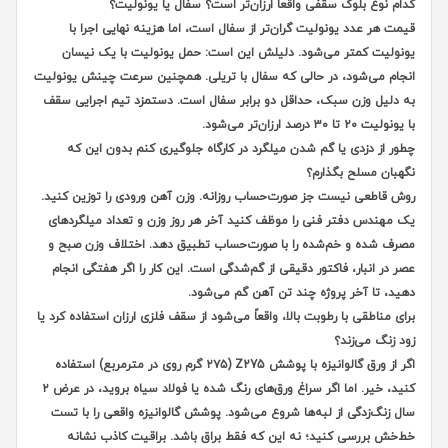
کدام نوع بلوک سقفی واقعاً ارزان‌تر است؟ سفال یا یونولیت؟
قیمت هر عدد یونولیت گران‌تر از سفال است، اما هزینه نهایی اجرا با
یونولیت کمتر می‌شود. دلیلش این است: حمل یونولیت با یک نیسان
انجام می‌شود، در حالی که سفال با تریلی. همچنین سرعت چینش یونولیت
به دلیل وزن سبک، حداقل دو برابر سفال است. دستمزد تیم اجرایی سقف
با یونولیت ۲۰ تا ۳۰ درصد ارزان‌تر می‌شود.
چطور از دزدی یا گم شدن میلگرد در کارگاه جلوگیری کنم بدون این که
نگهبان مسلح بگذارم؟
روش قاطعی نیست جز صورت‌حساب روزانه. وزن آهن ورودی را توزین کنید.
یک مهندس دفتر فنی را موظف کنید آخر هر روز وزن و تعداد میلگردهای
مصرف شده و خم‌شده را با صورت‌حساب تطبیق دهد. اختلاف وزن صبح و
عصر در انبار، فاکتور دقیقی از گم‌شدگی است. این کار را اگر هفتگی انجام
دهید، تا آخر پروژه چند تن آهن گم می‌شود.
برای مناطقی با رطوبت بالا، واقعاً می‌شود از سقف فلزی ارزان استفاده کرد یا
زود زنگ می‌زند؟
اگر از ورق گالوانیزه با پوشش Z275 (۲۷۵ گرم روی در مترمربع) استفاده
کنید، خیر. اما اگر سراغ ورق‌های رنگ شده یا فولاد سیاه بروید، در عرض ۲
سال زنگ‌زدگی از لبه‌ها شروع می‌شود. پوشش گالوانیزه واقعی را با تست
خط‌خش بررسی کنید؛ نه این که فقط براق باشد. براقیت کاذب نشانه