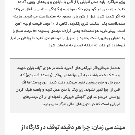
برای میلگرد، باید محل انبارش را از قبل با نایلون و پایه‌های چوبی آماده
کنید. خواباندن میلگرد روی خاک مرطوب، زنگ‌زدگی سطحی را فعال می‌کند
که اگر شدید شود، قبل از بتن‌ریزی مجبور به سندبلاست می‌شوید. هزینه
سندبلاست یک اسکلت فلزی زنگ‌زده، گاهی تا ۱۰ درصد قیمت اولیه آهن
است. پیش‌خرید هوشمندانه یعنی قرارداد درصدی ببندید؛ ۵۰ درصد مبلغ را
به عنوان پیش‌پرداخت بدهید و تحویل را مرحله‌بندی کنید تا پولتان در انبار
فروشنده کار کند، نه اینکه تبدیل به ضایعات شود.
هشدار میدانی:
اگر تیرآهن‌های ذخیره شده در هوای آزاد، باران خورده
و خشک شده باشند، به آن ورقه‌های پولکی (پوسته اکسیدی) که
بین بال و جان پروفیل نفوذ می‌کند دقت کنید. این پوسته‌ها اگر
قبل از اجرا تمیز نشوند، زیر رنگ یا بتن عمل کرده و باعث طبله کردن
پوشش می‌شوند. این آلودگی فیزیکی، نمونه‌ای از آن دردسرهای
اجرایی است که در تئوری‌های مالی هرگز نمی‌بینید.
مهندسی زمان؛ چرا هر دقیقه توقف در کارگاه از