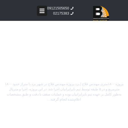
09121505650
02175383
پروژه سقف عرشه فولادی مهندس فلاح
در یزد
پروژه ۱۸۰۰متری مهندس فلاح | یزد پروژه مهندس فلاح در شهر یزد با متراژ حدود ۱۸۰۰
مترمربع و در ۵ طبقه توسط تیم بایرایرانیان اجرا شد. در این پروژه، اجرا و متریال
به‌طور کامل بر عهده تیم بایرایرانیان بوده و عملیات سقف با دقت و طبق مشخصات
اعلام‌شده انجام گرفته…