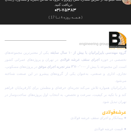
دریافت کنید.
021-75383
( هـمــه روزه ۸ تــا 17 )
گـروه مهـنـدسی بایر ایرانیان
engineering group
گروه مهندسی بایرایرانیان با بیش از ۱۰ سال سابقه
یکی از معتبرترین مجموعه‌های
تخصصی در حوزه
اجرای سقف عرشه فولادی
در تهران و پروژه‌های عمرانی کشور
است. این مجموعه با بیش از
۳٬۷۰۰٬۰۰۰ متر تجربه اجرای موفق
در پروژه‌های مسکونی،
تجاری، اداری و صنعتی، به‌عنوان یکی از گروه‌های پیشرو در این صنعت شناخته
می‌شود.
بایرایرانیان همواره تلاش می‌کند تجربه‌ای حرفه‌ای و مطمئن برای کارفرمایان فراهم
کند و با تکیه بر کیفیت، سرعت و تخصص، به انتخاب اول پروژه‌های ساخت‌وساز در
تهران تبدیل شود.
عرشه فولادی
بایرایرانیان
پیمانکار و اجرای سقف عرشه فولادی
قیمت عرشه فولادی