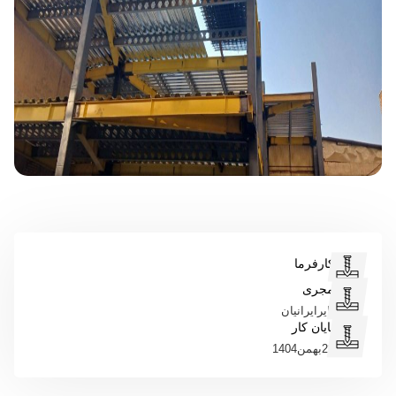
کارفرما
مجری
بایرایرانیان
پایان کار
23بهمن1404